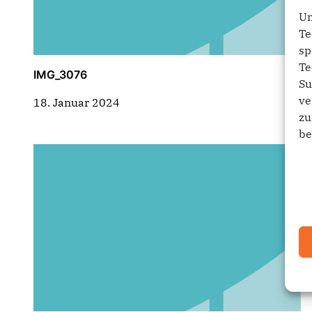
Um
Te
sp
Te
IMG_3076
Su
ve
18. Januar 2024
zu
be