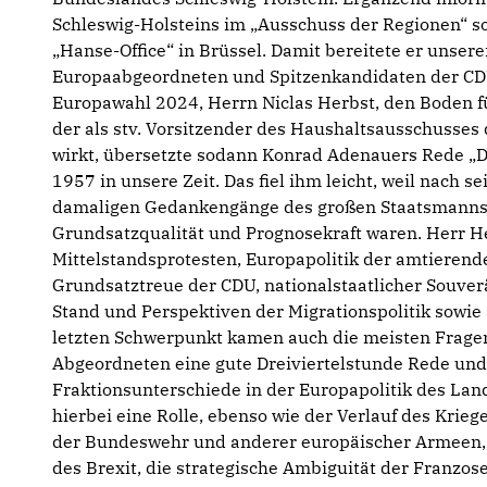
Schleswig-Holsteins im „Ausschuss der Regionen“ s
„Hanse-Office“ in Brüssel. Damit bereitete er unse
Europaabgeordneten und Spitzenkandidaten der CDU
Europawahl 2024, Herrn Niclas Herbst, den Boden fü
der als stv. Vorsitzender des Haushaltsausschusse
wirkt, übersetzte sodann Konrad Adenauers Rede „
1957 in unsere Zeit. Das fiel ihm leicht, weil nach 
damaligen Gedankengänge des großen Staatsmanns
Grundsatzqualität und Prognosekraft waren. Herr He
Mittelstandsprotesten, Europapolitik der amtieren
Grundsatztreue der CDU, nationalstaatlicher Souverä
Stand und Perspektiven der Migrationspolitik sowie 
letzten Schwerpunkt kamen auch die meisten Frage
Abgeordneten eine gute Dreiviertelstunde Rede und
Fraktionsunterschiede in der Europapolitik des Lan
hierbei eine Rolle, ebenso wie der Verlauf des Krieg
der Bundeswehr und anderer europäischer Armeen, 
des Brexit, die strategische Ambiguität der Franzo