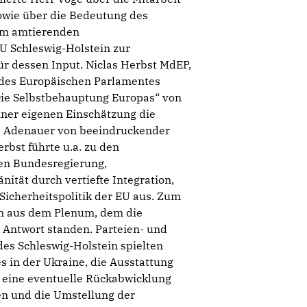
owie über die Bedeutung des
rem amtierenden
 Schleswig-Holstein zur
r dessen Input. Niclas Herbst MdEP,
s des Europäischen Parlamentes
Die Selbstbehauptung Europas“ von
seiner eigenen Einschätzung die
 Adenauer von beeindruckender
rbst führte u.a. zu den
den Bundesregierung,
nität durch vertiefte Integration,
Sicherheitspolitik der EU aus. Zum
n aus dem Plenum, dem die
 Antwort standen. Parteien- und
des Schleswig-Holstein spielten
es in der Ukraine, die Ausstattung
eine eventuelle Rückabwicklung
sen und die Umstellung der