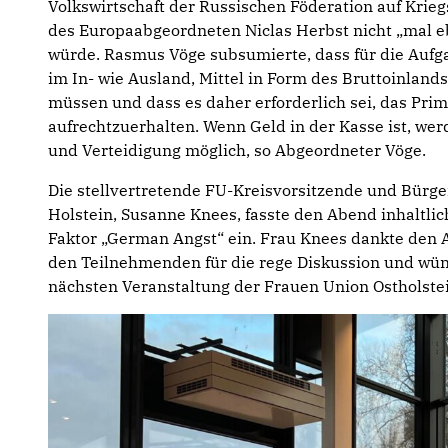
Volkswirtschaft der Russischen Föderation auf Krieg
des Europaabgeordneten Niclas Herbst nicht „mal e
würde. Rasmus Vöge subsumierte, dass für die Aufga
im In- wie Ausland, Mittel in Form des Bruttoinlan
müssen und dass es daher erforderlich sei, das Pri
aufrechtzuerhalten. Wenn Geld in der Kasse ist, we
und Verteidigung möglich, so Abgeordneter Vöge.
Die stellvertretende FU-Kreisvorsitzende und Bürge
Holstein, Susanne Knees, fasste den Abend inhaltli
Faktor „German Angst“ ein. Frau Knees dankte den 
den Teilnehmenden für die rege Diskussion und wün
nächsten Veranstaltung der Frauen Union Ostholstei