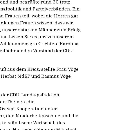
bend und begrüßte rund 30 trotz
nalpolitik und Parteiverbänden. Ein
 Frauen teil, wobei die Herren gar
ir klugen Frauen wissen, dass wir
g unserer starken Männer zum Erfolg
 und lassen Sie es uns zu unserem
Willkommensgruß richtete Karolina
g teilnehmenden Vorstand der CDU
ß aus dem Kreis, stellte Frau Vöge
las Herbst MdEP und Rasmus Vöge
er der CDU-Landtagsfraktion
nde Themen: die
 Ostsee-Kooperation unter
r, den Minderheitenschutz und die
telständische Wirtschaft des
erte Herr Vöge über die Mitarbeit