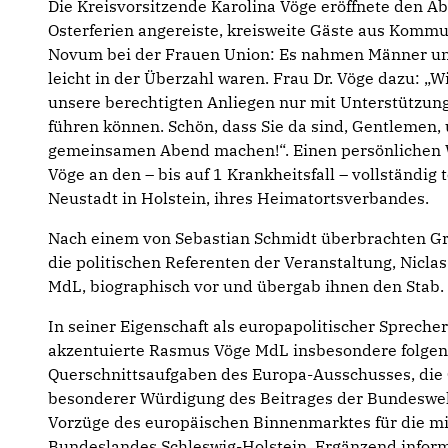
Die Kreisvorsitzende Karolina Vöge eröffnete den A
Osterferien angereiste, kreisweite Gäste aus Kommu
Novum bei der Frauen Union: Es nahmen Männer und
leicht in der Überzahl waren. Frau Dr. Vöge dazu: „W
unsere berechtigten Anliegen nur mit Unterstützun
führen können. Schön, dass Sie da sind, Gentlemen,
gemeinsamen Abend machen!“. Einen persönlichen 
Vöge an den – bis auf 1 Krankheitsfall – vollständi
Neustadt in Holstein, ihres Heimatortsverbandes.
Nach einem von Sebastian Schmidt überbrachten Gru
die politischen Referenten der Veranstaltung, Nic
MdL, biographisch vor und übergab ihnen den Stab.
In seiner Eigenschaft als europapolitischer Sprech
akzentuierte Rasmus Vöge MdL insbesondere folge
Querschnittsaufgaben des Europa-Ausschusses, die
besonderer Würdigung des Beitrages der Bundesweh
Vorzüge des europäischen Binnenmarktes für die mit
Bundeslandes Schleswig-Holstein. Ergänzend informi