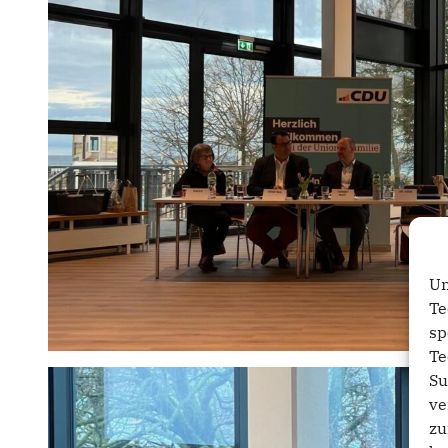
Um
Te
sp
Te
Su
ve
zu