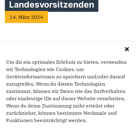
Landesvorsitzenden
14. März 2024
Am 14. März 2024 hatte Karolina Vöge Gelegenheit,
unserem CDU-Landesvorsitzenden Daniel Günther in
Kiel zu berichten. Es ging um Politik, Frau & Politik
Um dir ein optimales Erlebnis zu bieten, verwenden
sowie das erste halbe Jahr des wiedergegründeten
wir Technologien wie Cookies, um
Kreisverbandes Frauen Union Ostholstein.
Geräteinformationen zu speichern und/oder darauf
zuzugreifen. Wenn du diesen Technologien
zustimmst, können wir Daten wie das Surfverhalten
oder eindeutige IDs auf dieser Website verarbeiten.
Wenn du deine Zustimmung nicht erteilst oder
zurückziehst, können bestimmte Merkmale und
Funktionen beeinträchtigt werden.