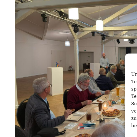
Um
Te
sp
Te
Su
ve
zu
be