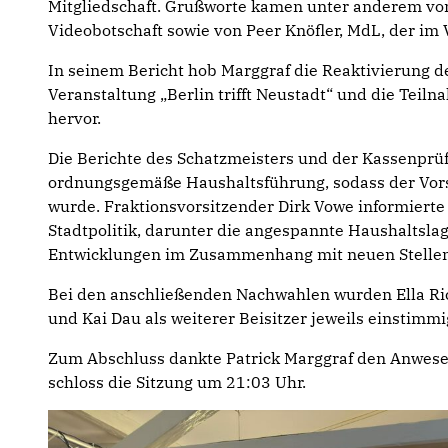
Mitgliedschaft. Grußworte kamen unter anderem von
Videobotschaft sowie von Peer Knöfler, MdL, der im V
In seinem Bericht hob Marggraf die Reaktivierung de
Veranstaltung „Berlin trifft Neustadt“ und die Te
hervor.
Die Berichte des Schatzmeisters und der Kassenprüf
ordnungsgemäße Haushaltsführung, sodass der Vors
wurde. Fraktionsvorsitzender Dirk Vowe informiert
Stadtpolitik, darunter die angespannte Haushaltslag
Entwicklungen im Zusammenhang mit neuen Stellen 
Bei den anschließenden Nachwahlen wurden Ella Ric
und Kai Dau als weiterer Beisitzer jeweils einstimmi
Zum Abschluss dankte Patrick Marggraf den Anwes
schloss die Sitzung um 21:03 Uhr.